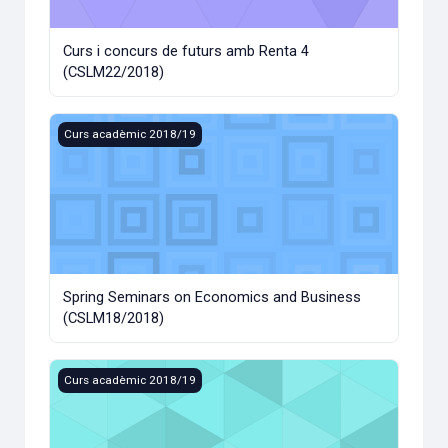
Curs i concurs de futurs amb Renta 4
(CSLM22/2018)
Spring Seminars on Economics and Business (CSLM18/201
Curs acadèmic 2018/19
Spring Seminars on Economics and Business
(CSLM18/2018)
Diversió? Sí! Relacions saludables i acordades? També! (C
Curs acadèmic 2018/19