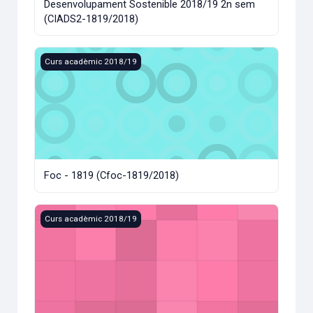
Desenvolupament Sostenible 2018/19 2n sem
(CIADS2-1819/2018)
Foc - 1819 (Cfoc-1819/2018)
Curs acadèmic 2018/19
Foc - 1819 (Cfoc-1819/2018)
Aigua - 1819 (Caigua-1819/2018)
Curs acadèmic 2018/19