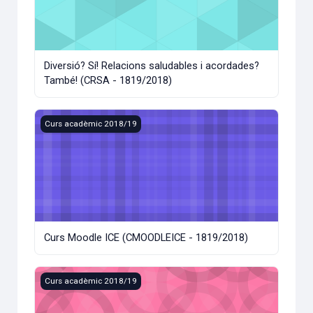
Diversió? Sí! Relacions saludables i acordades?
També! (CRSA - 1819/2018)
Curs Moodle ICE (CMOODLEICE - 1819/2018)
Curs acadèmic 2018/19
Curs Moodle ICE (CMOODLEICE - 1819/2018)
Attending Meetings and Conferences PDI (CMAU70/2018)
Curs acadèmic 2018/19