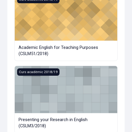
Academic English for Teaching Purposes
(CSLM51/2018)
Presenting your Research in English (CSLM3/2018)
Curs acadèmic 2018/19
Presenting your Research in English
(CSLM3/2018)