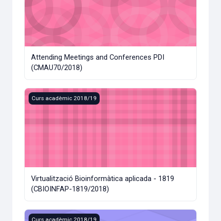
Attending Meetings and Conferences PDI
(CMAU70/2018)
Virtualització Bioinformàtica aplicada - 1819 (CBIOINFAP-
Curs acadèmic 2018/19
Virtualització Bioinformàtica aplicada - 1819
(CBIOINFAP-1819/2018)
Academic Writing (C18-180_WR_2/2018)
Curs acadèmic 2018/19