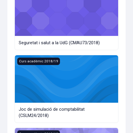
Seguretat i salut a la UdG (CMAU73/2018)
Joc de simulació de comptabilitat (CSLM24/2018)
Curs acadèmic 2018/19
Joc de simulació de comptabilitat
(CSLM24/2018)