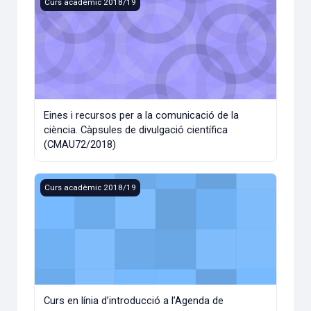
Eines i recursos per a la comunicació de la ciència. Càpsul
Curs acadèmic 2018/19
Eines i recursos per a la comunicació de la
ciència. Càpsules de divulgació científica
(CMAU72/2018)
Curs en línia d’introducció a l’Agenda de Desenvolupamen
Curs acadèmic 2018/19
Curs en línia d’introducció a l’Agenda de