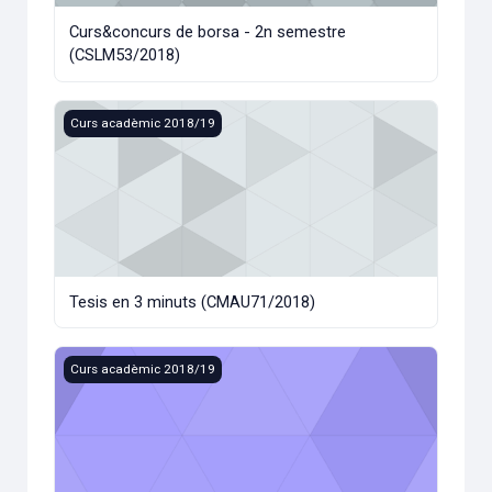
Curs&concurs de borsa - 2n semestre
(CSLM53/2018)
Tesis en 3 minuts (CMAU71/2018)
Curs acadèmic 2018/19
Tesis en 3 minuts (CMAU71/2018)
Curs i concurs de futurs amb Renta 4 (CSLM22/2018)
Curs acadèmic 2018/19