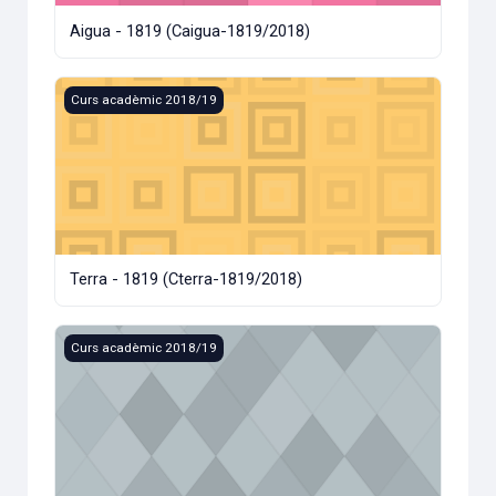
Aigua - 1819 (Caigua-1819/2018)
Terra - 1819 (Cterra-1819/2018)
Curs acadèmic 2018/19
Terra - 1819 (Cterra-1819/2018)
Curs&amp;concurs de borsa - 2n semestre (CSLM53/2018)
Curs acadèmic 2018/19