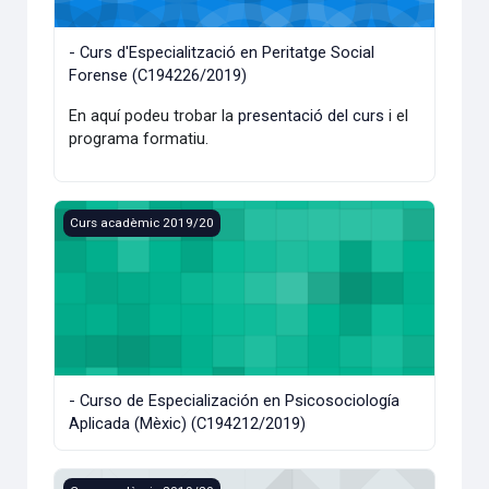
- Curs d'Especialització en Peritatge Social
Forense (C194226/2019)
En aquí podeu trobar la
presentació del curs
i el
programa formatiu.
- Curso de Especialización en Psicosociología Aplicada (M
Curs acadèmic 2019/20
- Curso de Especialización en Psicosociología
Aplicada (Mèxic) (C194212/2019)
- Curso de Especialización en Epidemiología Aplicada a la