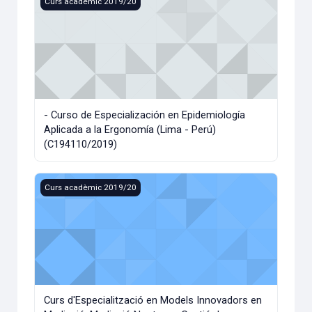
Curs acadèmic 2019/20
- Curso de Especialización en Epidemiología
Aplicada a la Ergonomía (Lima - Perú)
(C194110/2019)
Curs d'Especialització en Models Innovadors en Mediació. 
Curs acadèmic 2019/20
Curs d'Especialització en Models Innovadors en