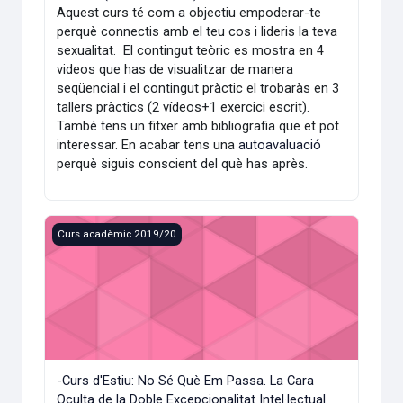
Aquest curs té com a objectiu empoderar-te
perquè connectis amb el teu cos i lideris la teva
sexualitat. El contingut teòric es mostra en 4
videos que has de visualitzar de manera
seqüencial i el contingut pràctic el trobaràs en 3
tallers pràctics (2 vídeos+1 exercici escrit).
També tens un fitxer amb bibliografia que et pot
interessar. En acabar tens una
autoavaluació
perquè siguis conscient del què has après.
-Curs d'Estiu: No Sé Què Em Passa. La Cara Oculta de la Dob
Curs acadèmic 2019/20
-Curs d'Estiu: No Sé Què Em Passa. La Cara
Oculta de la Doble Excepcionalitat Intel·lectual