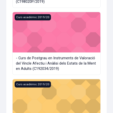
(C198020P/2019)
- Curs de Postgrau en Instruments de Valoració del Vincle A
Curs acadèmic 2019/20
- Curs de Postgrau en Instruments de Valoració
del Vincle Afectiu i Anàlisi dels Estats de la Ment
en Adults (C192034/2019)
- Diploma de Postgrado en Arteterapia (Perú) (C191055/20
Curs acadèmic 2019/20