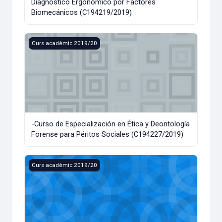
Diagnóstico Ergonómico por Factores
Biomecánicos (C194219/2019)
-Curso de Especialización en Ética y Deontología Forense 
Curs acadèmic 2019/20
-Curso de Especialización en Ética y Deontología
Forense para Péritos Sociales (C194227/2019)
- Curs d'Especialització en Peritatge Social Forense (C194
Curs acadèmic 2019/20