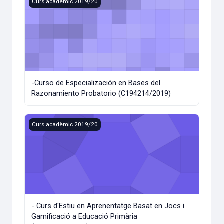
-Curso de Especialización en Bases del Razonamiento Pro
Curs acadèmic 2019/20
-Curso de Especialización en Bases del
Razonamiento Probatorio (C194214/2019)
- Curs d'Estiu en Aprenentatge Basat en Jocs i Gamificaci
Curs acadèmic 2019/20
- Curs d'Estiu en Aprenentatge Basat en Jocs i
Gamificació a Educació Primària