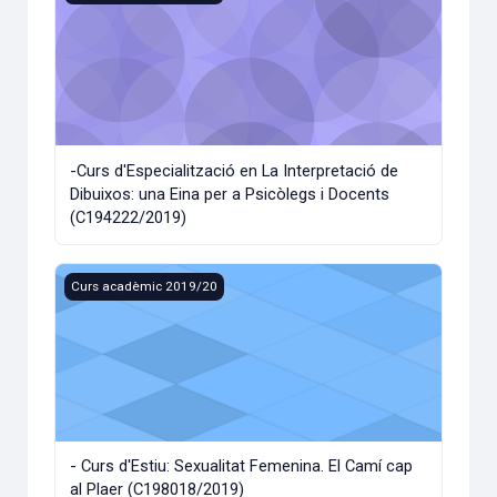
-Curs d'Especialització en La Interpretació de
Dibuixos: una Eina per a Psicòlegs i Docents
(C194222/2019)
- Curs d'Estiu: Sexualitat Femenina. El Camí cap al Plaer (
Curs acadèmic 2019/20
- Curs d'Estiu: Sexualitat Femenina. El Camí cap
al Plaer (C198018/2019)