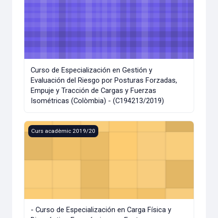
Curso de Especialización en Gestión y
Evaluación del Riesgo por Posturas Forzadas,
Empuje y Tracción de Cargas y Fuerzas
Isométricas (Colòmbia) - (C194213/2019)
- Curso de Especialización en Carga Física y Diagnóstico
Curs acadèmic 2019/20
- Curso de Especialización en Carga Física y