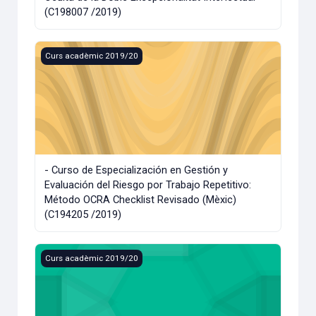
(C198007 /2019)
- Curso de Especialización en Gestión y Evaluación del Ri
Curs acadèmic 2019/20
- Curso de Especialización en Gestión y
Evaluación del Riesgo por Trabajo Repetitivo:
Método OCRA Checklist Revisado (Mèxic)
(C194205 /2019)
-Curs d'Especialització en La Interpretació de Dibuixos: un
Curs acadèmic 2019/20