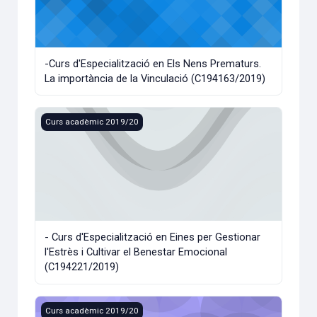
-Curs d'Especialització en Els Nens Prematurs.
La importància de la Vinculació (C194163/2019)
- Curs d'Especialització en Eines per Gestionar l'Estrès i C
Curs acadèmic 2019/20
- Curs d'Especialització en Eines per Gestionar
l'Estrès i Cultivar el Benestar Emocional
(C194221/2019)
-Curs d'Especialització en La Interpretació de Dibuixos: un
Curs acadèmic 2019/20