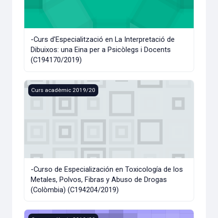
-Curs d'Especialització en La Interpretació de
Dibuixos: una Eina per a Psicòlegs i Docents
(C194170/2019)
-Curso de Especialización en Toxicología de los Metales, 
Curs acadèmic 2019/20
-Curso de Especialización en Toxicología de los
Metales, Polvos, Fibras y Abuso de Drogas
(Colòmbia) (C194204/2019)