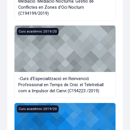
Mediació. Mediació Nocturna: Gestió de
Conflictes en Zones d'Oci Nocturn
(C194199/2019)
-Curs d'Especialització en Reinvenció Professional en Temps
Curs acadèmic 2019/20
-Curs d'Especialització en Reinvenció
Professional en Temps de Crisi: el Teletreball
com a Impulsor del Canvi (C194223 /2019)
-Curs d'Especialització en Els Nens Prematurs. La importàn
Curs acadèmic 2019/20