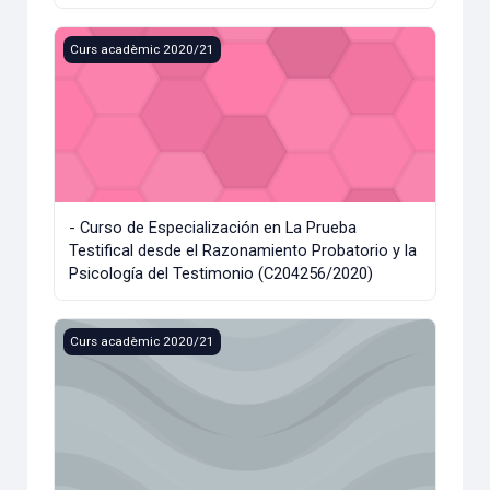
- Curso de Especialización en La Prueba Testifical desde e
Curs acadèmic 2020/21
- Curso de Especialización en La Prueba
Testifical desde el Razonamiento Probatorio y la
Psicología del Testimonio (C204256/2020)
- Accounting (C200063 A8/2020)
Curs acadèmic 2020/21