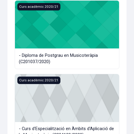
- Diploma de Postgrau en Musicoteràpia (C201037/2020)
Curs acadèmic 2020/21
- Diploma de Postgrau en Musicoteràpia
(C201037/2020)
- Curs d'Especialització en Àmbits d'Aplicació de la Music
Curs acadèmic 2020/21
- Curs d'Especialització en Àmbits d'Aplicació de