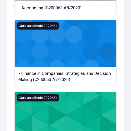
- Accounting (C200063 A8/2020)
- Finance in Companies: Strategies and Decision Making (
Curs acadèmic 2020/21
- Finance in Companies: Strategies and Decision
Making (C200063 A7/2020)
- International Rules on Competition (C200063 A6/2020)
Curs acadèmic 2020/21