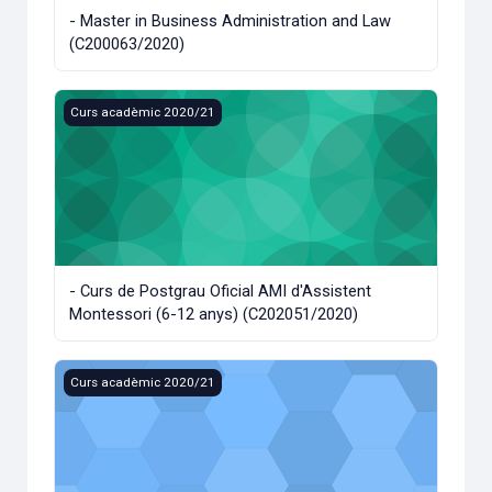
- Master in Business Administration and Law
(C200063/2020)
- Curs de Postgrau Oficial AMI d'Assistent Montessori (6-
Curs acadèmic 2020/21
- Curs de Postgrau Oficial AMI d'Assistent
Montessori (6-12 anys) (C202051/2020)
- Consolida't (C20P033/2020)
Curs acadèmic 2020/21