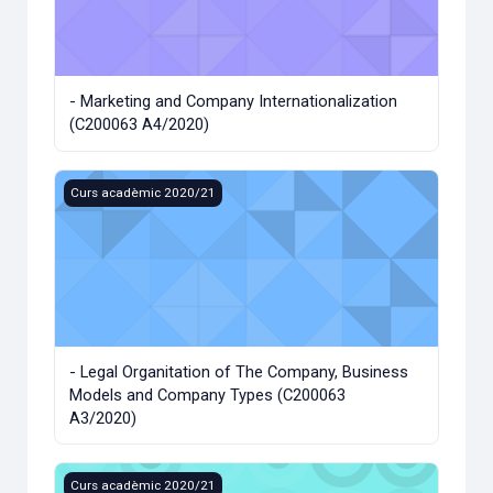
- Marketing and Company Internationalization
(C200063 A4/2020)
- Legal Organitation of The Company, Business Models a
Curs acadèmic 2020/21
- Legal Organitation of The Company, Business
Models and Company Types (C200063
A3/2020)
- Creation and Management of SMEs (C200063 A2/2020)
Curs acadèmic 2020/21