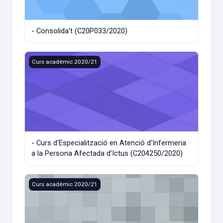
- Consolida't (C20P033/2020)
- Curs d'Especialització en Atenció d'Infermeria a la Pers
Curs acadèmic 2020/21
- Curs d'Especialització en Atenció d'Infermeria
a la Persona Afectada d'Ictus (C204250/2020)
- Curs d'Especialització en La Pintura per a la Gestió Emoc
Curs acadèmic 2020/21