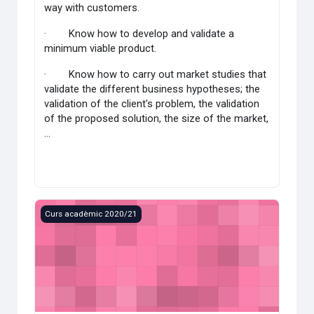
way with customers.
·
Know how to develop and validate a
minimum viable product.
·
Know how to carry out market studies that
validate the different business hypotheses; the
validation of the client's problem, the validation
of the proposed solution, the size of the market,
...
- Master in Business Administration and Law (C200063/202
Curs acadèmic 2020/21