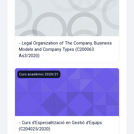
- Legal Organization of The Company, Business
Models and Company Types (C200063
As3/2020)
- Curs d'Especialització en Gestió d'Equips (C204025/2020)
Curs acadèmic 2020/21
- Curs d'Especialització en Gestió d'Equips
(C204025/2020)