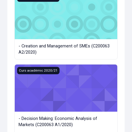
- Creation and Management of SMEs (C200063
A2/2020)
- Decision Making: Economic Analysis of Markets (C20006
Curs acadèmic 2020/21
- Decision Making: Economic Analysis of
Markets (C200063 A1/2020)