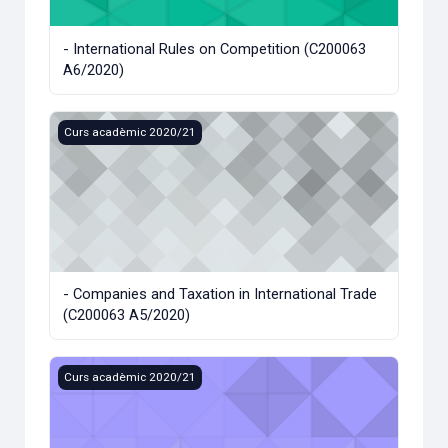
- International Rules on Competition (C200063
A6/2020)
- Companies and Taxation in International Trade (C200063 
Curs acadèmic 2020/21
- Companies and Taxation in International Trade
(C200063 A5/2020)
- Marketing and Company Internationalization (C200063 A4
Curs acadèmic 2020/21