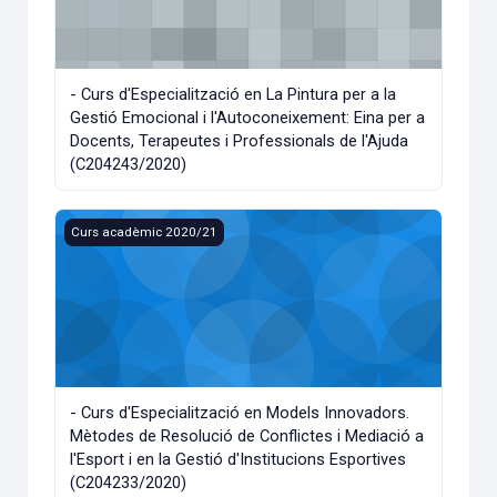
- Curs d'Especialització en La Pintura per a la
Gestió Emocional i l'Autoconeixement: Eina per a
Docents, Terapeutes i Professionals de l'Ajuda
(C204243/2020)
- Curs d'Especialització en Models Innovadors. Mètodes de R
Curs acadèmic 2020/21
- Curs d'Especialització en Models Innovadors.
Mètodes de Resolució de Conflictes i Mediació a
l'Esport i en la Gestió d'Institucions Esportives
(C204233/2020)