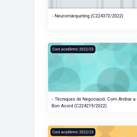
- Neuromàrqueting (C224372/2022)
- Tècniques de Negociació: Com Arribar a
Curs acadèmic 2022/23
- Tècniques de Negociació: Com Arribar a
Bon Acord (C224219/2022)
- Enologia (C22I008/2022)
Curs acadèmic 2022/23