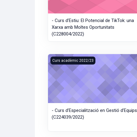
- Curs d'Estiu: El Potencial de TikTok: una
Xarxa amb Moltes Oportunitats
(C228004/2022)
- Curs d'Especialització en Gestió d'Equip
Curs acadèmic 2022/23
- Curs d'Especialització en Gestió d'Equip
(C224039/2022)