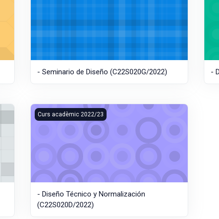
- Seminario de Diseño (C22S020G/2022)
- 
- Diseño Técnico y Normalización (C22S020D/2022)
Curs acadèmic 2022/23
- Diseño Técnico y Normalización
(C22S020D/2022)