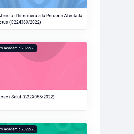
Atenció d'Infermera a la Persona Afectada
Ictus (C224369/2022)
(C224375/2022)
osc i Salut (C22X055/2022)
rs acadèmic 2022/23
Bosc i Salut (C22X055/2022)
iseño con Plásticos (C22S020F/2022)
rs acadèmic 2022/23