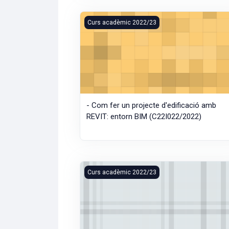
- Com fer un projecte d'edificació amb RE
Curs acadèmic 2022/23
- Com fer un projecte d'edificació amb
REVIT: entorn BIM (C22I022/2022)
- Neuromàrqueting (C224372/2022)
Curs acadèmic 2022/23