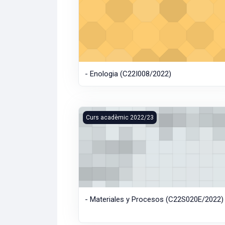
- Enologia (C22I008/2022)
- Materiales y Procesos (C22S020E/2022)
Curs acadèmic 2022/23
- Materiales y Procesos (C22S020E/2022)