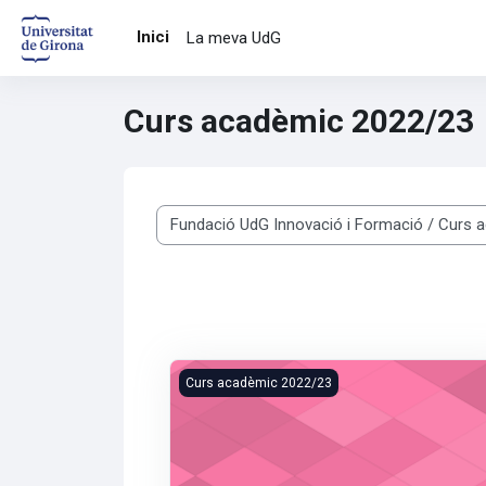
Ves al contingut principal
Inici
La meva UdG
Curs acadèmic 2022/23
Categories de cursos
- Curs d'Estiu: El Potencial de TikTok: un
Curs acadèmic 2022/23