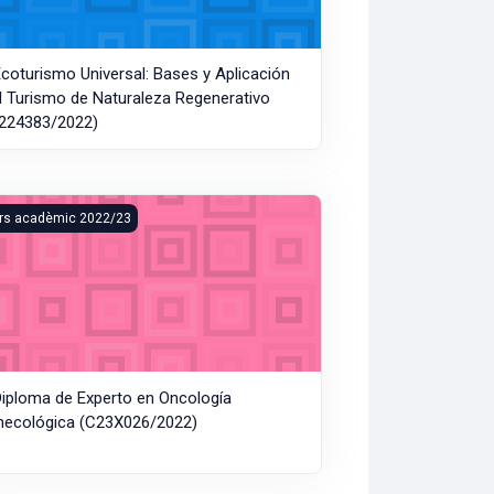
Ecoturismo Universal: Bases y Aplicación
l Turismo de Naturaleza Regenerativo
224383/2022)
e la Fermentació (C224385/2022)
iploma de Experto en Oncología Ginecológica (C23X026/2022)
rs acadèmic 2022/23
Diploma de Experto en Oncología
necológica (C23X026/2022)