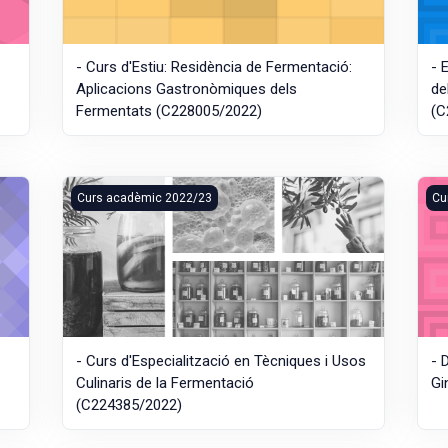
- Curs d'Estiu: Residència de Fermentació:
- 
Aplicacions Gastronòmiques dels
de
Fermentats (C228005/2022)
(C
s (C224039/2022)
- Curs d'Especialització en Tècniques i Usos Culinaris d
- D
Curs acadèmic 2022/23
Cu
s
- Curs d'Especialització en Tècniques i Usos
- 
Culinaris de la Fermentació
Gi
(C224385/2022)