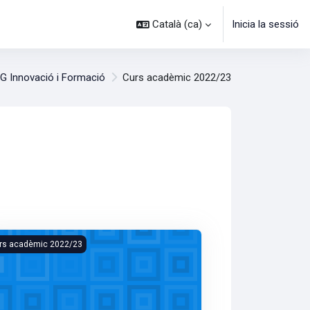
Català ‎(ca)‎
Inicia la sessió
G Innovació i Formació
Curs acadèmic 2022/23
sos
 14
gina següent
 Gastronòmiques dels Fermentats (C228005/2022)
coturismo Universal: Bases y Aplicación del Turismo de Naturaleza
rs acadèmic 2022/23