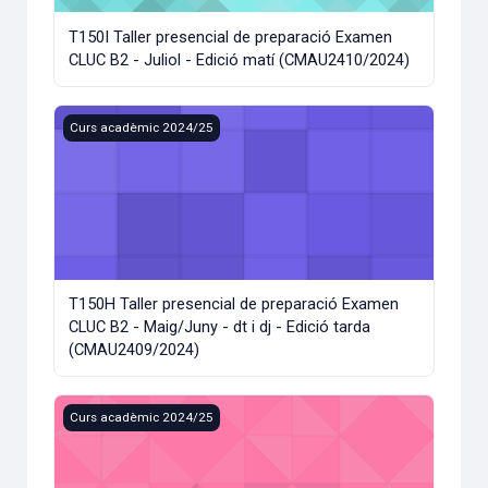
T150I Taller presencial de preparació Examen
CLUC B2 - Juliol - Edició matí (CMAU2410/2024)
T150H Taller presencial de preparació Examen CLUC B2 - Ma
Curs acadèmic 2024/25
T150H Taller presencial de preparació Examen
CLUC B2 - Maig/Juny - dt i dj - Edició tarda
(CMAU2409/2024)
T150G Taller presencial de preparació Examen CLUC B2 - Ma
Curs acadèmic 2024/25