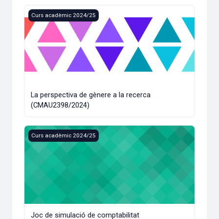
La perspectiva de gènere a la recerca (CMAU2398/2024)
Curs acadèmic 2024/25
La perspectiva de gènere a la recerca
(CMAU2398/2024)
Joc de simulació de comptabilitat (CSLM24/2024)
Curs acadèmic 2024/25
Joc de simulació de comptabilitat