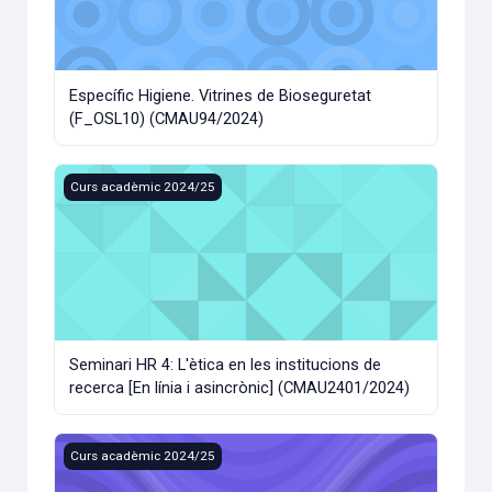
Específic Higiene. Vitrines de Bioseguretat
(F_OSL10) (CMAU94/2024)
Seminari HR 4: L'ètica en les institucions de recerca [En lí
Curs acadèmic 2024/25
Seminari HR 4: L'ètica en les institucions de
recerca [En línia i asincrònic] (CMAU2401/2024)
Seminari HR 3: Fonaments teòrics de l'ètica en la recerca [
Curs acadèmic 2024/25