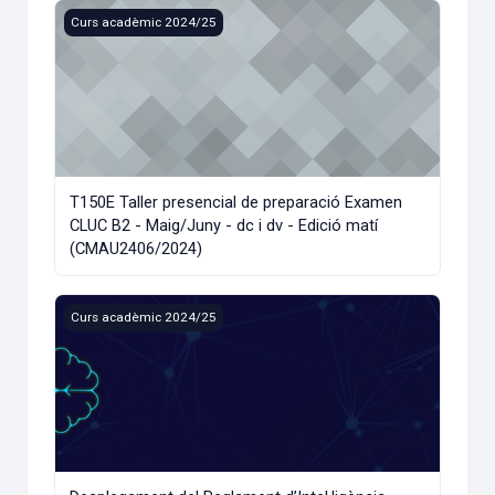
T150E Taller presencial de preparació Examen CLUC B2 - Ma
Curs acadèmic 2024/25
T150E Taller presencial de preparació Examen
CLUC B2 - Maig/Juny - dc i dv - Edició matí
(CMAU2406/2024)
Desplegament del Reglament d’Intel·ligència Artificial UE 
Curs acadèmic 2024/25