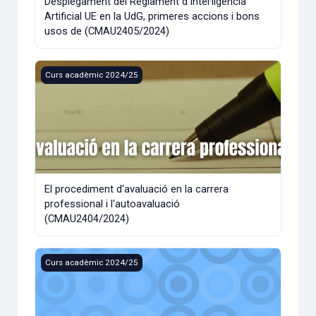
Desplegament del Reglament d’Intel·ligència
Artificial UE en la UdG, primeres accions i bons
usos de (CMAU2405/2024)
El procediment d'avaluació en la carrera professional i l'
Curs acadèmic 2024/25
El procediment d'avaluació en la carrera
professional i l'autoavaluació
(CMAU2404/2024)
Específic Higiene. Vitrines de Bioseguretat (F_OSL10) (CM
Curs acadèmic 2024/25