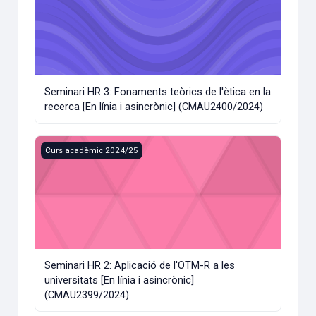
Seminari HR 3: Fonaments teòrics de l'ètica en la
recerca [En línia i asincrònic] (CMAU2400/2024)
Seminari HR 2: Aplicació de l'OTM-R a les universitats [En l
Curs acadèmic 2024/25
Seminari HR 2: Aplicació de l'OTM-R a les
universitats [En línia i asincrònic]
(CMAU2399/2024)