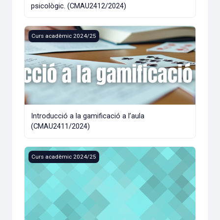
psicològic. (CMAU2412/2024)
Introducció a la gamificació a l’aula (CMAU2411/2024)
Curs acadèmic 2024/25
Introducció a la gamificació a l’aula
(CMAU2411/2024)
T150I Taller presencial de preparació Examen CLUC B2 - Ju
Curs acadèmic 2024/25