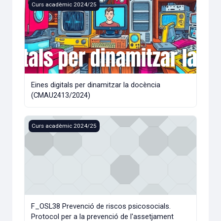
Eines digitals per dinamitzar la docència (CMAU2413/2024)
Curs acadèmic 2024/25
Eines digitals per dinamitzar la docència
(CMAU2413/2024)
F_OSL38 Prevenció de riscos psicosocials. Protocol per a 
Curs acadèmic 2024/25
F_OSL38 Prevenció de riscos psicosocials.
Protocol per a la prevenció de l'assetjament