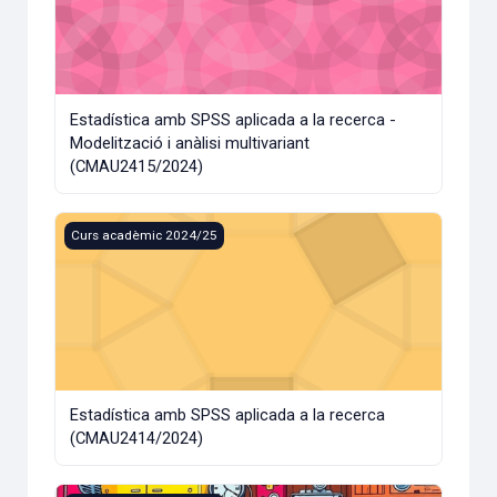
Estadística amb SPSS aplicada a la recerca -
Modelització i anàlisi multivariant
(CMAU2415/2024)
Estadística amb SPSS aplicada a la recerca (CMAU2414/20
Curs acadèmic 2024/25
Estadística amb SPSS aplicada a la recerca
(CMAU2414/2024)