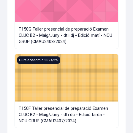
T150G Taller presencial de preparació Examen
CLUC B2 - Maig/Juny - dt i dj - Edició matí - NOU
GRUP (CMAU2408/2024)
T150F Taller presencial de preparació Examen CLUC B2 - Ma
Curs acadèmic 2024/25
T150F Taller presencial de preparació Examen
CLUC B2 - Maig/Juny - dl i dc - Edició tarda -
NOU GRUP (CMAU2407/2024)