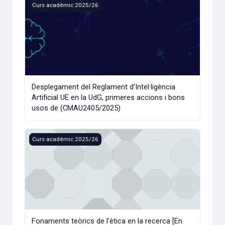
Desplegament del Reglament d’Intel·ligència Artificial UE 
Curs acadèmic 2025/26
Desplegament del Reglament d’Intel·ligència
Artificial UE en la UdG, primeres accions i bons
usos de (CMAU2405/2025)
Fonaments teòrics de l'ètica en la recerca [En línia i asin
Curs acadèmic 2025/26
Fonaments teòrics de l'ètica en la recerca [En