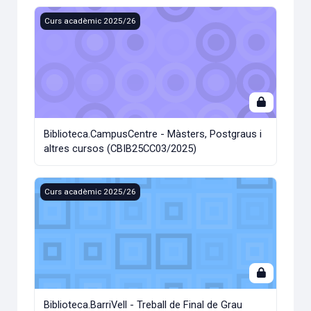
Biblioteca.CampusCentre - Màsters, Postgraus i altres cu
Curs acadèmic 2025/26
Biblioteca.CampusCentre - Màsters, Postgraus i
altres cursos (CBIB25CC03/2025)
Biblioteca.BarriVell - Treball de Final de Grau (Facultat de
Curs acadèmic 2025/26
Biblioteca.BarriVell - Treball de Final de Grau