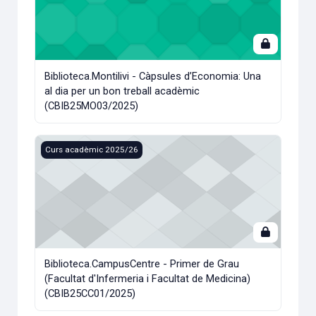
Biblioteca.Montilivi - Càpsules d’Economia: Una
al dia per un bon treball acadèmic
(CBIB25MO03/2025)
Biblioteca.CampusCentre - Primer de Grau (Facultat d'Infer
Curs acadèmic 2025/26
Biblioteca.CampusCentre - Primer de Grau
(Facultat d'Infermeria i Facultat de Medicina)
(CBIB25CC01/2025)