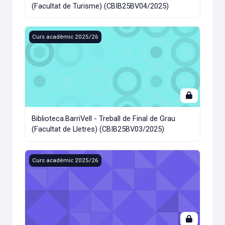
(Facultat de Turisme) (CBIB25BV04/2025)
Biblioteca.BarriVell - Treball de Final de Grau (Facultat de 
Curs acadèmic 2025/26
Biblioteca.BarriVell - Treball de Final de Grau
(Facultat de Lletres) (CBIB25BV03/2025)
Biblioteca.BarriVell - Treball de Final de Grau (Facultat d'E
Curs acadèmic 2025/26