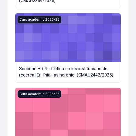
(CMAU2369/2025)
Seminari HR 4 - L'ètica en les institucions de recerca [En l
Curs acadèmic 2025/26
Seminari HR 4 - L'ètica en les institucions de
recerca [En línia i asincrònic] (CMAU2442/2025)
Seminari HR 3 - Fonaments teòrics de l'ètica en la recerca 
Curs acadèmic 2025/26