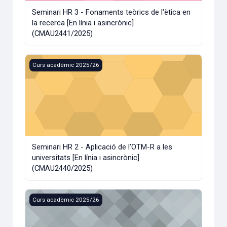
Seminari HR 3 - Fonaments teòrics de l'ètica en
la recerca [En línia i asincrònic]
(CMAU2441/2025)
Seminari HR 2 - Aplicació de l'OTM-R a les universitats [En 
Curs acadèmic 2025/26
Seminari HR 2 - Aplicació de l'OTM-R a les
universitats [En línia i asincrònic]
(CMAU2440/2025)
Seminari HR 1 - El segell HRS4R i les implicacions per a les
Curs acadèmic 2025/26