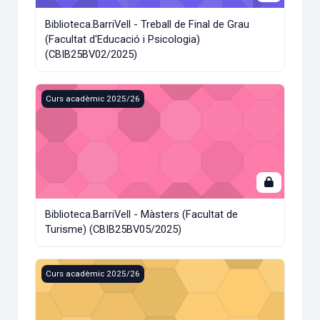
Biblioteca.BarriVell - Treball de Final de Grau
(Facultat d'Educació i Psicologia)
(CBIB25BV02/2025)
Biblioteca.BarriVell - Màsters (Facultat de Turisme) (CBIB
Curs acadèmic 2025/26
Biblioteca.BarriVell - Màsters (Facultat de
Turisme) (CBIB25BV05/2025)
Biblioteca.BarriVell - Introducció a la biblioteca (Facultat 
Curs acadèmic 2025/26