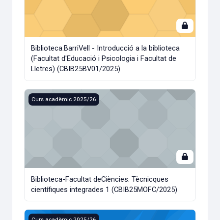
Biblioteca.BarriVell - Introducció a la biblioteca
(Facultat d'Educació i Psicologia i Facultat de
Lletres) (CBIB25BV01/2025)
Biblioteca-Facultat deCiències: Tècnicques científiques i
Curs acadèmic 2025/26
Biblioteca-Facultat deCiències: Tècnicques
científiques integrades 1 (CBIB25MOFC/2025)
Biblioteca.CampusCentre - Treball de final de Grau (Faculta
Curs acadèmic 2025/26