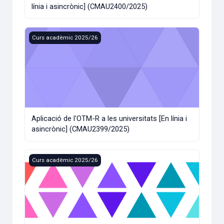
línia i asincrònic] (CMAU2400/2025)
Aplicació de l'OTM-R a les universitats [En línia i asincròn
Curs acadèmic 2025/26
Aplicació de l'OTM-R a les universitats [En línia i
asincrònic] (CMAU2399/2025)
Les variables de 'sexe' i 'gènere' en la recerca (CMAU2398/
Curs acadèmic 2025/26