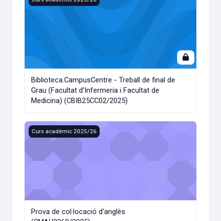
Biblioteca.CampusCentre - Treball de final de
Grau (Facultat d'Infermeria i Facultat de
Medicina) (CBIB25CC02/2025)
Prova de col·locació d'anglès (CMAU2369/2025)
Curs acadèmic 2025/26
Prova de col·locació d'anglès