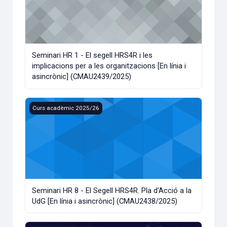
Seminari HR 1 - El segell HRS4R i les
implicacions per a les organitzacions [En línia i
asincrònic] (CMAU2439/2025)
Seminari HR 8 - El Segell HRS4R. Pla d'Acció a la UdG [En l
Curs acadèmic 2025/26
Seminari HR 8 - El Segell HRS4R. Pla d'Acció a la
UdG [En línia i asincrònic] (CMAU2438/2025)