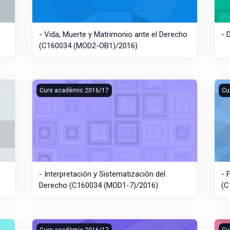
- Vida, Muerte y Matrimonio ante el Derecho
- 
(C160034 (MOD2-OB1)/2016)
 (MOD1-8)/2016)
- Interpretación y Sistematización del Derecho (C16003
- F
Curs acadèmic 2016/17
Cu
- Interpretación y Sistematización del
- 
Derecho (C160034 (MOD1-7)/2016)
(C
rídica (C160034 (MOD1-5)/2016)
- Conceptos Fundamentales de la Ciencia Política (C16
- C
Curs acadèmic 2016/17
Cu