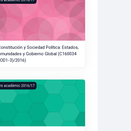
Constitución y Sociedad Política: Estados,
munidades y Gobierno Global (C160034
OD1-3)/2016)
ntropología Jurídica (C160034 (MOD1-1)/2016)
rs acadèmic 2016/17