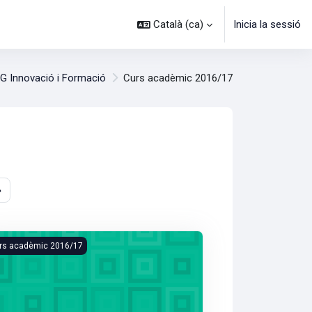
Català ‎(ca)‎
Inicia la sessió
G Innovació i Formació
Curs acadèmic 2016/17
sos
na 11
Pàgina següent
»
(MOD2-OB1)/2016)
erecho y Cine (C160034 (MOD1-9)/2016)
rs acadèmic 2016/17