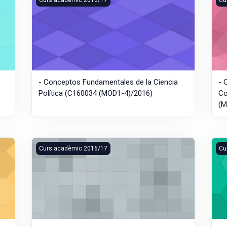
- Conceptos Fundamentales de la Ciencia
- 
Política (C160034 (MOD1-4)/2016)
Co
(M
lobalización (C160034 (MOD1-10)/2016)
- Tradición Jurídica Occidental (C160034 (MOD1-2)/2016)
- A
Curs acadèmic 2016/17
Cu