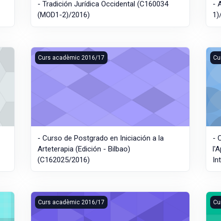
- Tradición Jurídica Occidental (C160034
- 
(MOD1-2)/2016)
1)
Justícia y Derecho (SEMIPRESENCIAL) (C160034/2016)
- Curso de Postgrado en Iniciación a la Arteterapia (Edic
- C
Curs acadèmic 2016/17
Cu
- Curso de Postgrado en Iniciación a la
- 
Arteterapia (Edición - Bilbao)
l'
(C162025/2016)
In
ificació i Organització Professional de Casaments. Wedding Planner 
- Curs d'Especialització en Protocol i Organització d'Ac
- C
Curs acadèmic 2016/17
Cu