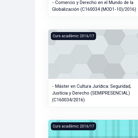
- Comercio y Derecho en el Mundo de la
Globalización (C160034 (MOD1-10)/2016)
- Máster en Cultura Jurídica: Seguridad, 
Curs acadèmic 2016/17
- Máster en Cultura Jurídica: Seguridad,
Justícia y Derecho (SEMIPRESENCIAL)
(C160034/2016)
- Curs d'Especialització en Protocol, Plan
Curs acadèmic 2016/17