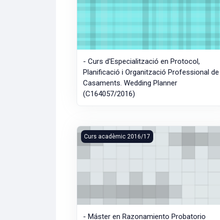
- Curs d'Especialització en Protocol,
Planificació i Organització Professional de
Casaments. Wedding Planner
(C164057/2016)
- Máster en Razonamiento Probatorio (S
Curs acadèmic 2016/17
- Máster en Razonamiento Probatorio