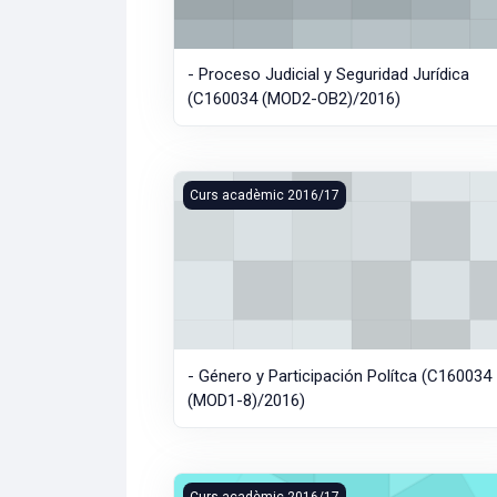
- Proceso Judicial y Seguridad Jurídica
(C160034 (MOD2-OB2)/2016)
- Género y Participación Polítca (C160034
Curs acadèmic 2016/17
- Género y Participación Polítca (C160034
(MOD1-8)/2016)
- Teoría de la Responsabilidad Moral y Ju
Curs acadèmic 2016/17