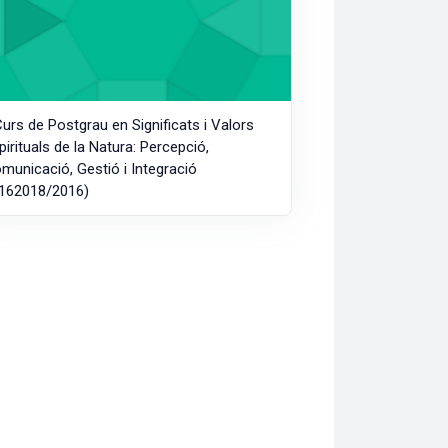
Curs de Postgrau en Significats i Valors
pirituals de la Natura: Percepció,
municació, Gestió i Integració
162018/2016)
ls i Webs (ON LINE) (C164112/2016)