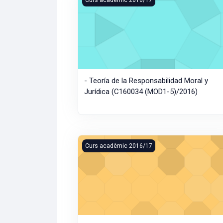
- Teoría de la Responsabilidad Moral y
Jurídica (C160034 (MOD1-5)/2016)
- Comercio y Derecho en el Mundo de la G
Curs acadèmic 2016/17