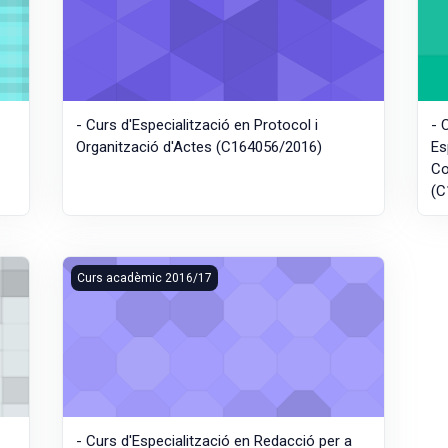
- Curs d'Especialització en Protocol i
- 
Organització d'Actes (C164056/2016)
Es
Co
(C
EMIPRESENCIAL) (C160037/2016)
- Curs d'Especialització en Redacció per a Xarxes Socia
Curs acadèmic 2016/17
- Curs d'Especialització en Redacció per a