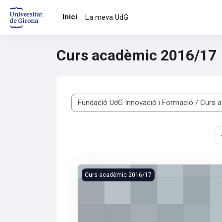
Ves al contingut principal
Inici
La meva UdG
Curs acadèmic 2016/17
Categories de cursos
- Proceso Judicial y Seguridad Jurídica (
Curs acadèmic 2016/17