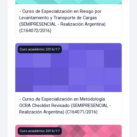
- Curso de Especialización en Riesgo por
Levantamiento y Transporte de Cargas
(SEMIPRESENCIAL - Realización Argentina)
(C164072/2016)
- Curso de Especialización en Metodología OCRA Checklis
Curs acadèmic 2016/17
- Curso de Especialización en Metodología
OCRA Checklist Revisado (SEMIPRESENCIAL -
Realización Argentina) (C164071/2016)
- Curs d'Especialització en Mediació Aplicada al Context 
Curs acadèmic 2016/17