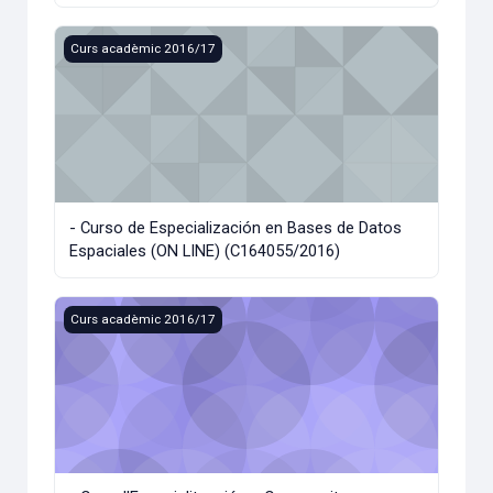
- Curso de Especialización en Bases de Datos Espaciales 
Curs acadèmic 2016/17
- Curso de Especialización en Bases de Datos
Espaciales (ON LINE) (C164055/2016)
- Curs d'Especialització en Community Management (C164
Curs acadèmic 2016/17