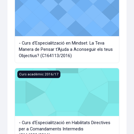
- Curs d'Especialització en Mindset. La Teva
Manera de Pensar t'Ajuda a Aconseguir els teus
Objectius? (C164113/2016)
- Curs d'Especialització en Habilitats Directives per a C
Curs acadèmic 2016/17
- Curs d'Especialització en Habilitats Directives
per a Comandaments Intermedis