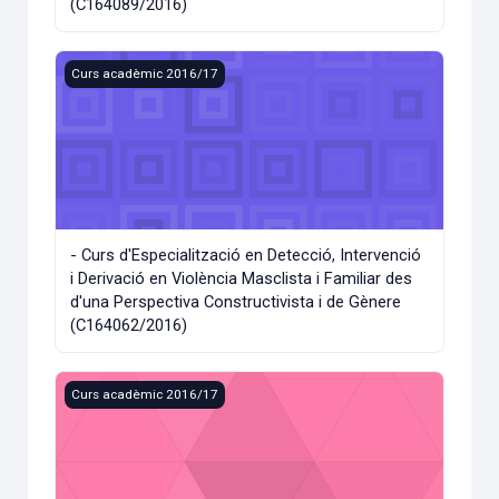
(C164089/2016)
- Curs d'Especialització en Detecció, Intervenció i Derivaci
Curs acadèmic 2016/17
- Curs d'Especialització en Detecció, Intervenció
i Derivació en Violència Masclista i Familiar des
d'una Perspectiva Constructivista i de Gènere
(C164062/2016)
- Curso de Especialización en Metodología OCRA Analític
Curs acadèmic 2016/17