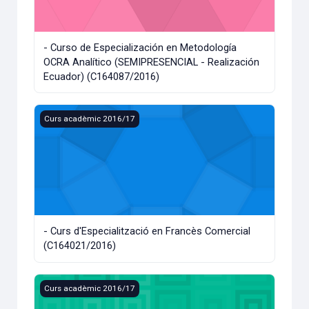
- Curso de Especialización en Metodología
OCRA Analítico (SEMIPRESENCIAL - Realización
Ecuador) (C164087/2016)
- Curs d'Especialització en Francès Comercial (C164021/20
Curs acadèmic 2016/17
- Curs d'Especialització en Francès Comercial
(C164021/2016)
- Curs d'Especialització en la Privacitat i l'Empresa. Una Vi
Curs acadèmic 2016/17