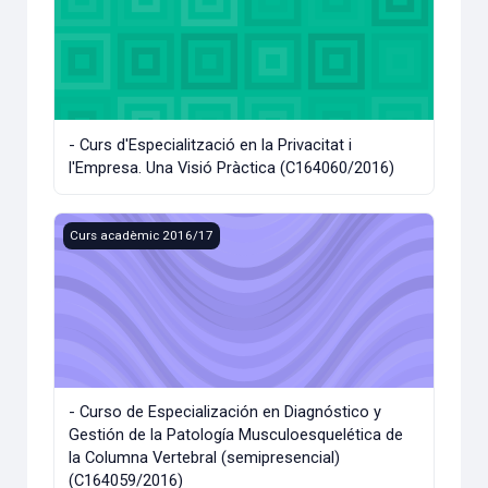
- Curs d'Especialització en la Privacitat i
l'Empresa. Una Visió Pràctica (C164060/2016)
- Curso de Especialización en Diagnóstico y Gestión de la
Curs acadèmic 2016/17
- Curso de Especialización en Diagnóstico y
Gestión de la Patología Musculoesquelética de
la Columna Vertebral (semipresencial)
(C164059/2016)