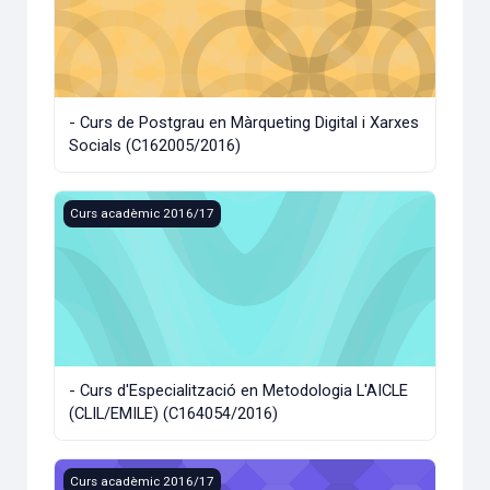
- Curs de Postgrau en Màrqueting Digital i Xarxes
Socials (C162005/2016)
- Curs d'Especialització en Metodologia L'AICLE (CLIL/EMIL
Curs acadèmic 2016/17
- Curs d'Especialització en Metodologia L'AICLE
(CLIL/EMILE) (C164054/2016)
- CÒPIA SEGURETAT (C16MBA/2016)
Curs acadèmic 2016/17