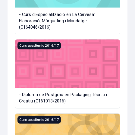
- Curs d'Especialització en La Cervesa:
Elaboració, Màrqueting i Maridatge
(C164046/2016)
- Diploma de Postgrau en Packaging Tècnic i Creatiu (C161
Curs acadèmic 2016/17
- Diploma de Postgrau en Packaging Tècnic i
Creatiu (C161013/2016)
- Curs de Postgrau en Màrqueting Digital i Xarxes Socials 
Curs acadèmic 2016/17