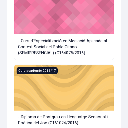
- Curs d'Especialització en Mediació Aplicada al
Context Social del Poble Gitano
(SEMIPRESENCIAL) (C164075/2016)
- Diploma de Postgrau en Llenguatge Sensorial i Poètica d
Curs acadèmic 2016/17
- Diploma de Postgrau en Llenguatge Sensorial i
Poètica del Joc (C161024/2016)